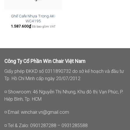
Ghế Cafe Nhựa Trong AK-
WC4195
1.587.600
₫
Đã bao gồm VAT
Công Ty Cổ Phần Win Chair Việt Nam
Giấy phép ĐKKD số 0311890732 do sở kế hoạch và đầu tư
Tp. Hồ Chí Minh cấp ngày 20/07/2012
◽ Showroom: 46 Nguyễn Thị Nhung, Khu đô thị Vạn Phúc, P.
Hiệp Bình, Tp. HCM
◽ Email:
winchair.vn@gmail.com
◽ Tel & Zalo: 0901287288 – 0931285588