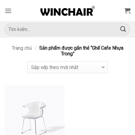
Bỏ
qua
nội
dung
Tìm
kiếm:
Trang chủ
/
Sản phẩm được gắn thẻ “Ghế Cafe Nhựa
Trong”