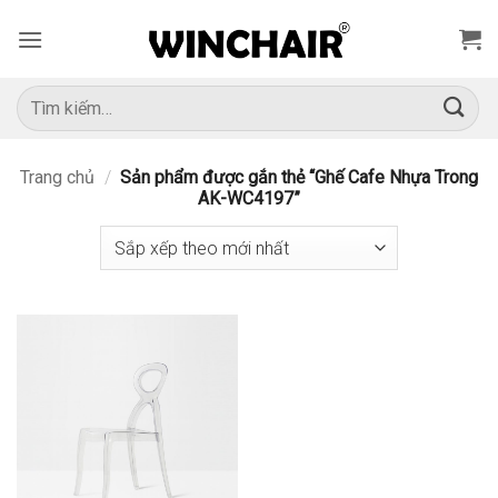
Bỏ
qua
nội
dung
Tìm
kiếm:
Trang chủ
/
Sản phẩm được gắn thẻ “Ghế Cafe Nhựa Trong
AK-WC4197”