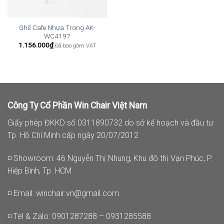
Ghế Cafe Nhựa Trong AK-
WC4197
1.156.000
₫
Đã bao gồm VAT
Công Ty Cổ Phần Win Chair Việt Nam
Giấy phép ĐKKD số 0311890732 do sở kế hoạch và đầu tư
Tp. Hồ Chí Minh cấp ngày 20/07/2012
◽ Showroom: 46 Nguyễn Thị Nhung, Khu đô thị Vạn Phúc, P.
Hiệp Bình, Tp. HCM
◽ Email:
winchair.vn@gmail.com
◽ Tel & Zalo: 0901287288 – 0931285588