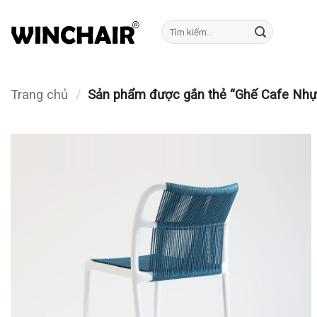
Bỏ
qua
Tìm
kiếm:
nội
dung
Trang chủ
/
Sản phẩm được gắn thẻ “Ghế Cafe Nhự