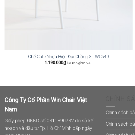
Ghế Cafe Nhựa Hiện Đại Chồng ST-WC549
1.190.000
₫
Đã bao gồm VAT
CHÍNH S
Công Ty Cổ Phần Win Chair Việt
Nam
Chính sách b
Giấy phép ĐKKD số 0311890732 do sở kế
Chính sách b
hoạch và đầu tư Tp. Hồ Chí Minh cấp ngày