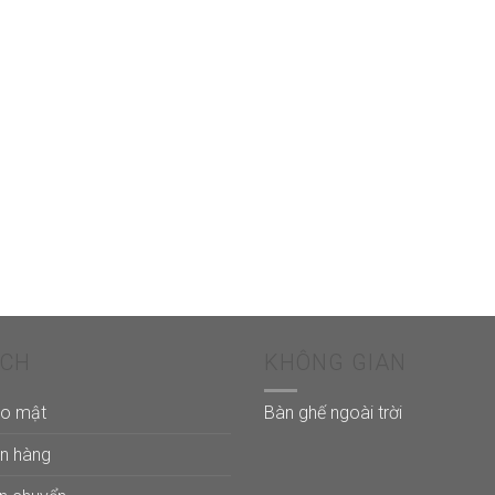
ÁCH
KHÔNG GIAN
ảo mật
Bàn ghế ngoài trời
án hàng