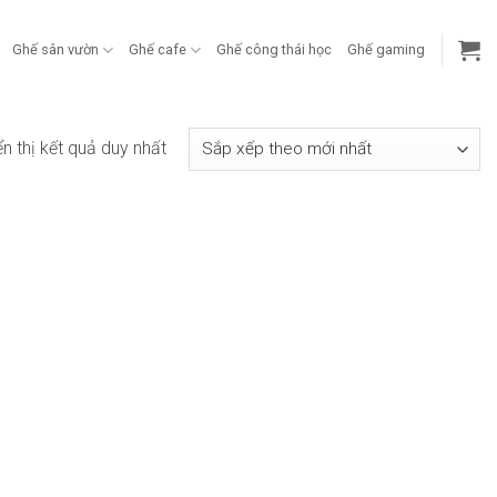
Ghế sân vườn
Ghế cafe
Ghế công thái học
Ghế gaming
ển thị kết quả duy nhất