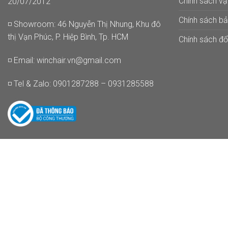
Chính sách v
20/07/2012
Chính sách b
◽ Showroom: 46 Nguyễn Thị Nhung, Khu đô
thị Vạn Phúc, P. Hiệp Bình, Tp. HCM
Chính sách đổi
◽ Email:
winchair.vn@gmail.com
◽ Tel & Zalo: 0901287288 – 0931285588