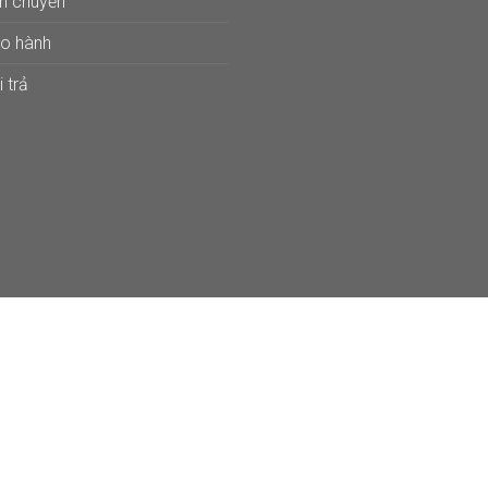
ận chuyển
ảo hành
 trả