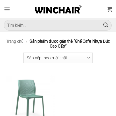
Bỏ
qua
nội
dung
Tìm
kiếm:
Trang chủ
/
Sản phẩm được gắn thẻ “Ghế Cafe Nhựa Đúc
Cao Cấp”