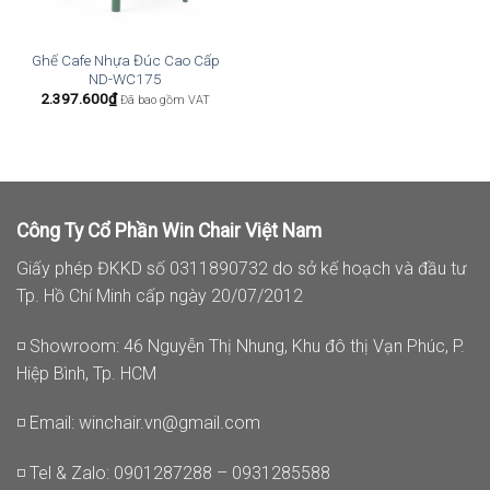
Ghế Cafe Nhựa Đúc Cao Cấp
ND-WC175
2.397.600
₫
Đã bao gồm VAT
Công Ty Cổ Phần Win Chair Việt Nam
Giấy phép ĐKKD số 0311890732 do sở kế hoạch và đầu tư
Tp. Hồ Chí Minh cấp ngày 20/07/2012
◽ Showroom: 46 Nguyễn Thị Nhung, Khu đô thị Vạn Phúc, P.
Hiệp Bình, Tp. HCM
◽ Email:
winchair.vn@gmail.com
◽ Tel & Zalo: 0901287288 – 0931285588