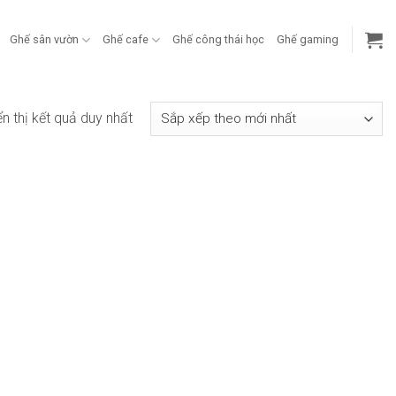
Ghế sân vườn
Ghế cafe
Ghế công thái học
Ghế gaming
ển thị kết quả duy nhất