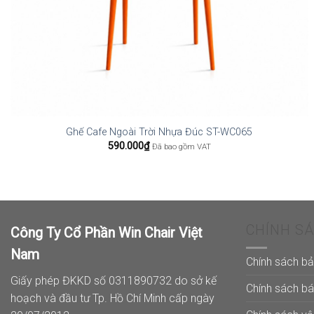
Ghế Cafe Ngoài Trời Nhựa Đúc ST-WC065
590.000
₫
Đã bao gồm VAT
CHÍNH S
Công Ty Cổ Phần Win Chair Việt
Nam
Chính sách b
Giấy phép ĐKKD số 0311890732 do sở kế
Chính sách b
hoạch và đầu tư Tp. Hồ Chí Minh cấp ngày