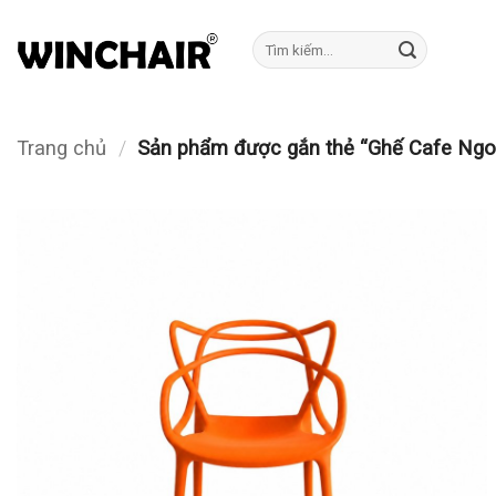
Bỏ
qua
Tìm
kiếm:
nội
dung
Trang chủ
/
Sản phẩm được gắn thẻ “Ghế Cafe Ngoà