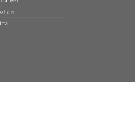
ận chuyển
ảo hành
 trả