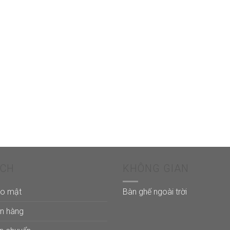
ÁCH
KHÔNG GIAN
ảo mật
Bàn ghế ngoài trời
án hàng