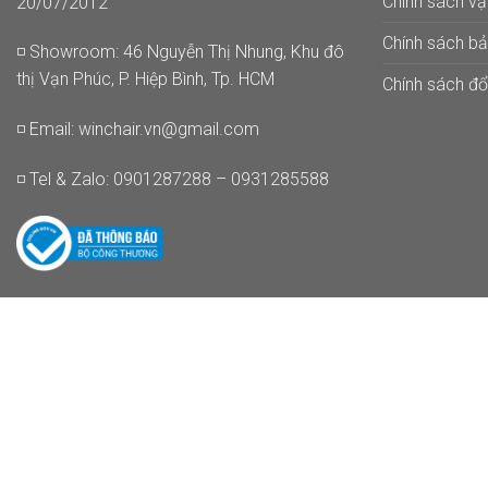
Chính sách v
20/07/2012
Chính sách b
◽ Showroom: 46 Nguyễn Thị Nhung, Khu đô
thị Vạn Phúc, P. Hiệp Bình, Tp. HCM
Chính sách đổi
◽ Email:
winchair.vn@gmail.com
◽ Tel & Zalo: 0901287288 – 0931285588