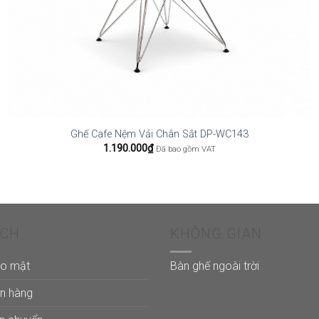
Ghế Cafe Nệm Vải Chân Sắt DP-WC143
1.190.000
₫
Đã bao gồm VAT
ÁCH
KHÔNG GIAN
ảo mật
Bàn ghế ngoài trời
án hàng