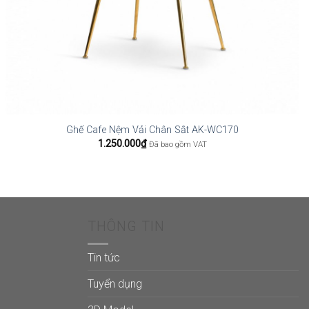
Ghế Cafe Nệm Vải Chân Sắt AK-WC170
1.250.000
₫
Đã bao gồm VAT
THÔNG TIN
Tin tức
Tuyển dụng