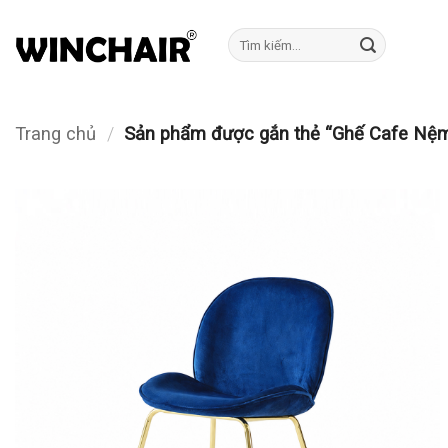
Bỏ
qua
Tìm
kiếm:
nội
dung
Trang chủ
/
Sản phẩm được gắn thẻ “Ghế Cafe Nệm