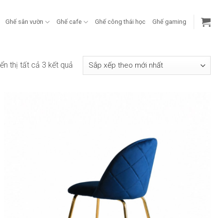
Ghế sân vườn
Ghế cafe
Ghế công thái học
Ghế gaming
Đã
ển thị tất cả 3 kết quả
sắp
xếp
theo
mới
nhất