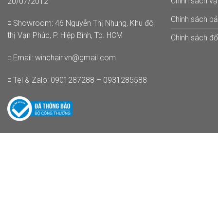
Chính sách v
20/07/2012
Chính sách b
◽ Showroom: 46 Nguyễn Thị Nhung, Khu đô
thị Vạn Phúc, P. Hiệp Bình, Tp. HCM
Chính sách đổi
◽ Email:
winchair.vn@gmail.com
◽ Tel & Zalo: 0901287288 – 0931285588