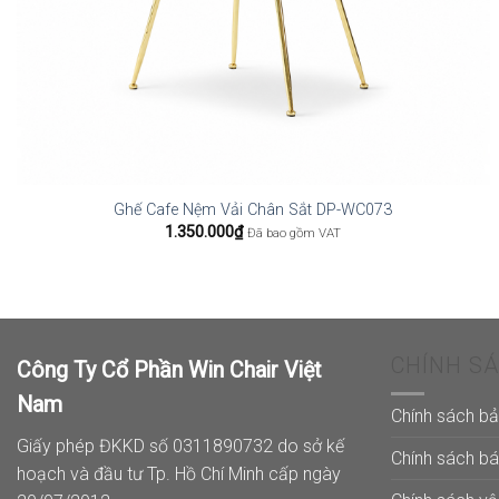
Ghế Cafe Nệm Vải Chân Sắt DP-WC073
1.350.000
₫
Đã bao gồm VAT
CHÍNH S
Công Ty Cổ Phần Win Chair Việt
Nam
Chính sách b
Giấy phép ĐKKD số 0311890732 do sở kế
Chính sách b
hoạch và đầu tư Tp. Hồ Chí Minh cấp ngày