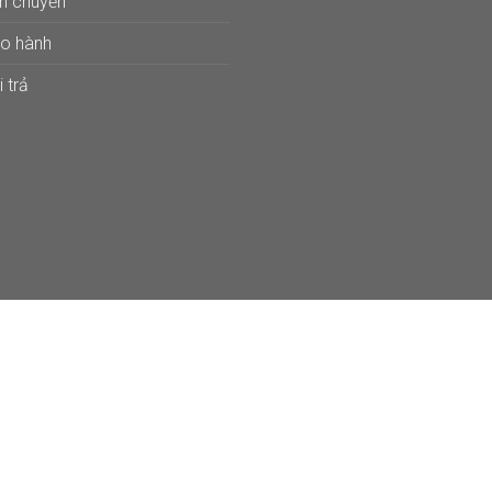
ận chuyển
ảo hành
 trả