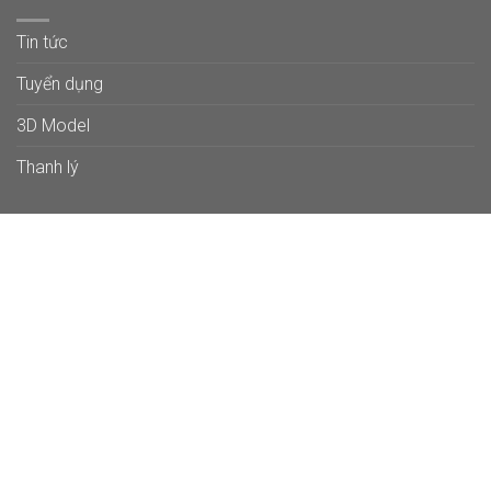
Tin tức
Tuyển dụng
3D Model
Thanh lý