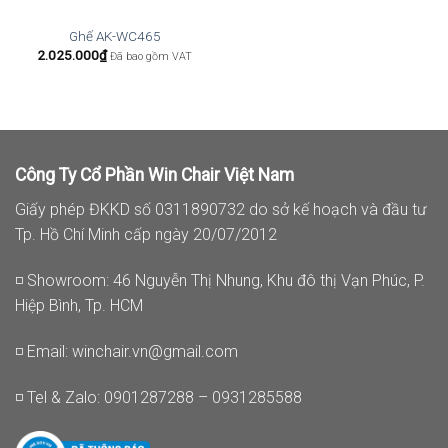
Ghế AK-WC465
2.025.000
₫
Đã bao gồm VAT
Công Ty Cổ Phần Win Chair Việt Nam
Giấy phép ĐKKD số 0311890732 do sở kế hoạch và đầu tư
Tp. Hồ Chí Minh cấp ngày 20/07/2012
◽ Showroom: 46 Nguyễn Thị Nhung, Khu đô thị Vạn Phúc, P.
Hiệp Bình, Tp. HCM
◽ Email:
winchair.vn@gmail.com
◽ Tel & Zalo: 0901287288 – 0931285588