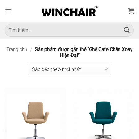
Bỏ
qua
nội
dung
Tìm
kiếm:
Trang chủ
/
Sản phẩm được gắn thẻ “Ghế Cafe Chân Xoay
Hiện Đại”