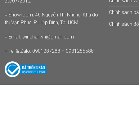
Chính sách v
20/07/2012
Chính sách b
◽ Showroom: 46 Nguyễn Thị Nhung, Khu đô
thị Vạn Phúc, P. Hiệp Bình, Tp. HCM
Chính sách đổi
◽ Email:
winchair.vn@gmail.com
◽ Tel & Zalo: 0901287288 – 0931285588