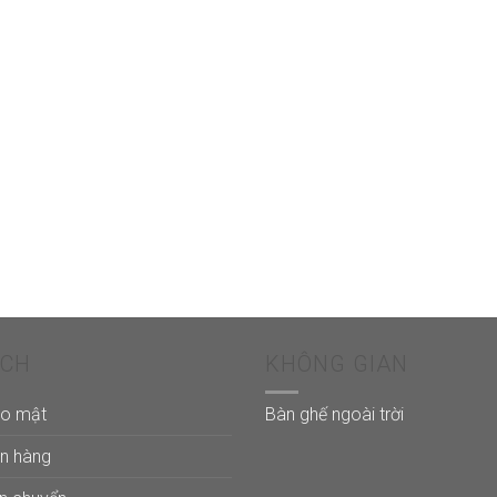
ÁCH
KHÔNG GIAN
ảo mật
Bàn ghế ngoài trời
án hàng