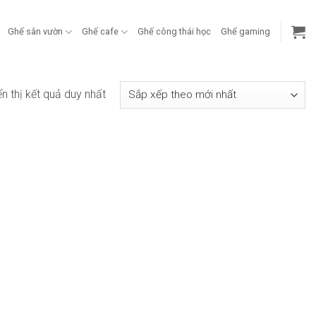
Ghế sân vườn
Ghế cafe
Ghế công thái học
Ghế gaming
ển thị kết quả duy nhất