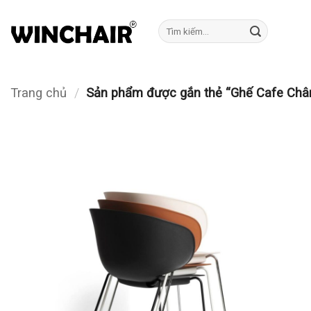
Bỏ
qua
Tìm
kiếm:
nội
dung
Trang chủ
/
Sản phẩm được gắn thẻ “Ghế Cafe Ch