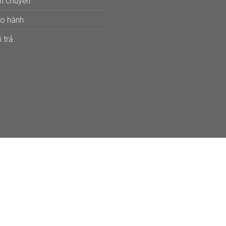
ận chuyển
ảo hành
 trả