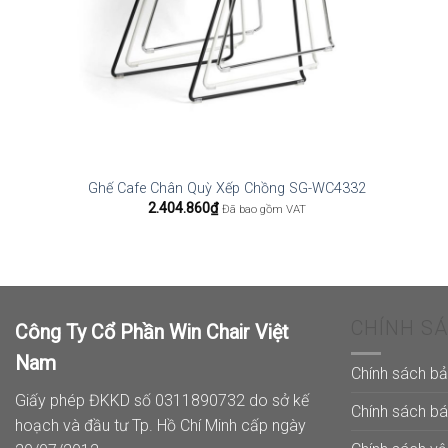
Ghế Cafe Chân Quỳ Xếp Chồng SG-WC4332
2.404.860
₫
Đã bao gồm VAT
CHÍNH S
Công Ty Cổ Phần Win Chair Việt
Nam
Chính sách b
Giấy phép ĐKKD số 0311890732 do sở kế
Chính sách b
hoạch và đầu tư Tp. Hồ Chí Minh cấp ngày