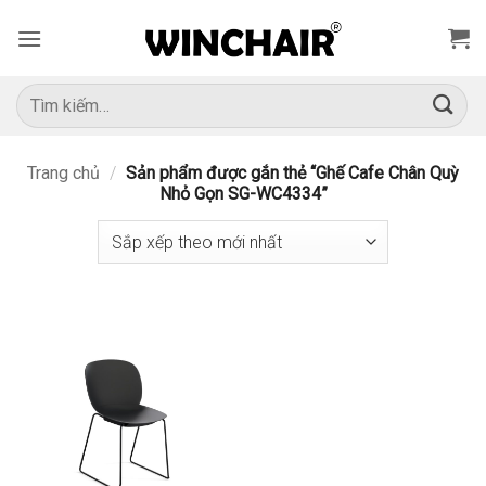
Bỏ
qua
nội
dung
Tìm
kiếm:
Trang chủ
/
Sản phẩm được gắn thẻ “Ghế Cafe Chân Quỳ
Nhỏ Gọn SG-WC4334”