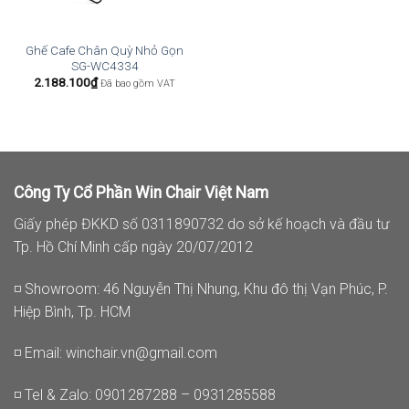
Ghế Cafe Chân Quỳ Nhỏ Gọn
SG-WC4334
2.188.100
₫
Đã bao gồm VAT
Công Ty Cổ Phần Win Chair Việt Nam
Giấy phép ĐKKD số 0311890732 do sở kế hoạch và đầu tư
Tp. Hồ Chí Minh cấp ngày 20/07/2012
◽ Showroom: 46 Nguyễn Thị Nhung, Khu đô thị Vạn Phúc, P.
Hiệp Bình, Tp. HCM
◽ Email:
winchair.vn@gmail.com
◽ Tel & Zalo: 0901287288 – 0931285588