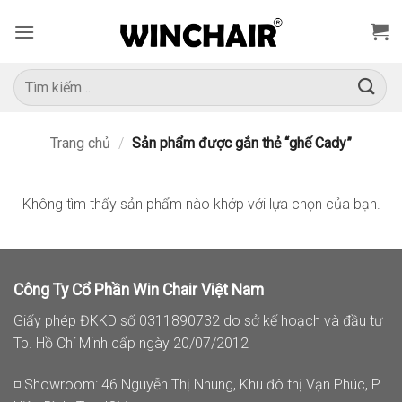
Bỏ
qua
nội
dung
Tìm
kiếm:
Trang chủ
/
Sản phẩm được gắn thẻ “ghế Cady”
Không tìm thấy sản phẩm nào khớp với lựa chọn của bạn.
Công Ty Cổ Phần Win Chair Việt Nam
Giấy phép ĐKKD số 0311890732 do sở kế hoạch và đầu tư
Tp. Hồ Chí Minh cấp ngày 20/07/2012
◽ Showroom: 46 Nguyễn Thị Nhung, Khu đô thị Vạn Phúc, P.