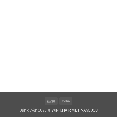
Cash
Bank
On
Transfer
Bản quyền 2026 ©
WIN CHAIR VIET NAM. JSC
Delivery