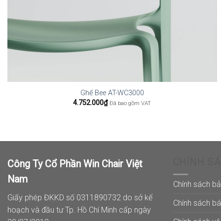
Ghế Bee AT-WC3000
4.752.000
₫
Đã bao gồm VAT
CHÍNH S
Công Ty Cổ Phần Win Chair Việt
Nam
Chính sách b
Giấy phép ĐKKD số 0311890732 do sở kế
Chính sách b
hoạch và đầu tư Tp. Hồ Chí Minh cấp ngày