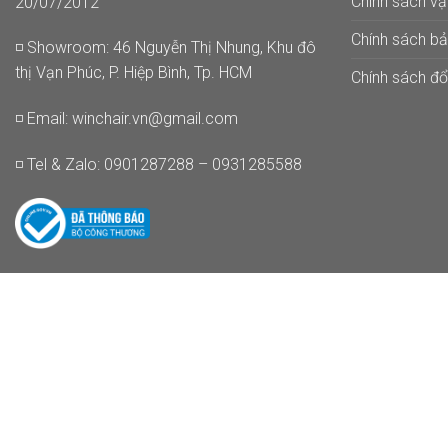
Chính sách v
20/07/2012
Chính sách b
◽ Showroom: 46 Nguyễn Thị Nhung, Khu đô
thị Vạn Phúc, P. Hiệp Bình, Tp. HCM
Chính sách đổi
◽ Email:
winchair.vn@gmail.com
◽ Tel & Zalo: 0901287288 – 0931285588