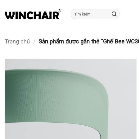
Bỏ
qua
Tìm
kiếm:
nội
dung
Trang chủ
/
Sản phẩm được gắn thẻ “Ghế Bee WC3