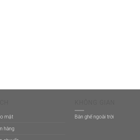
ÁCH
KHÔNG GIAN
ảo mật
Bàn ghế ngoài trời
án hàng