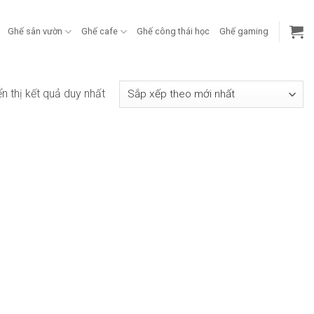
Ghế sân vườn
Ghế cafe
Ghế công thái học
Ghế gaming
ển thị kết quả duy nhất