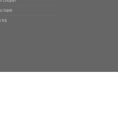
ận chuyển
ảo hành
 trả