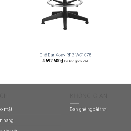
Ghế Bar Xoay RPB-WC1078
4.692.600
₫
Đã bao gồm VAT
ÁCH
KHÔNG GIAN
ảo mật
Bàn ghế ngoài trời
án hàng