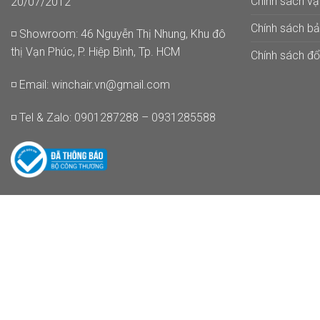
Chính sách v
20/07/2012
Chính sách b
◽ Showroom: 46 Nguyễn Thị Nhung, Khu đô
thị Vạn Phúc, P. Hiệp Bình, Tp. HCM
Chính sách đổi
◽ Email:
winchair.vn@gmail.com
◽ Tel & Zalo: 0901287288 – 0931285588