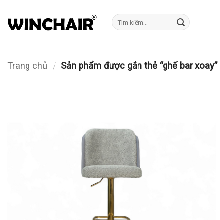
Bỏ
qua
Tìm
kiếm:
nội
dung
Trang chủ
/
Sản phẩm được gắn thẻ “ghế bar xoay”