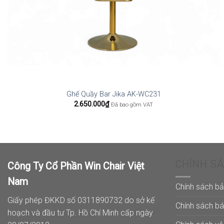
Ghế Quầy Bar Jika AK-WC231
2.650.000
₫
Đã bao gồm VAT
CHÍNH S
Công Ty Cổ Phần Win Chair Việt
Nam
Chính sách b
Giấy phép ĐKKD số 0311890732 do sở kế
Chính sách b
hoạch và đầu tư Tp. Hồ Chí Minh cấp ngày