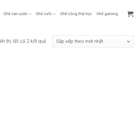
Ghế sân vườn
Ghế cafe
Ghế công thái học
Ghế gaming
Đã
ển thị tất cả 2 kết quả
sắp
xếp
theo
mới
nhất