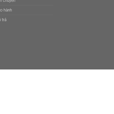
ận chuyển
ảo hành
 trả