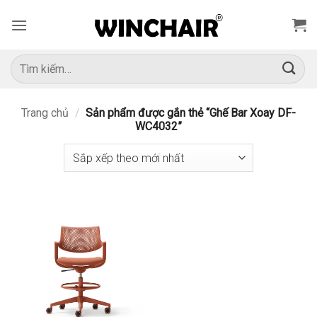
Bỏ
qua
nội
dung
Tìm
kiếm:
Trang chủ
/
Sản phẩm được gắn thẻ “Ghế Bar Xoay DF-
WC4032”