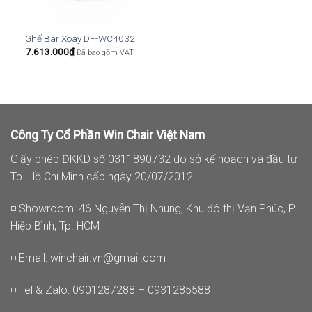
Ghế Bar Xoay DF-WC4032
7.613.000
₫
Đã bao gồm VAT
Công Ty Cổ Phần Win Chair Việt Nam
Giấy phép ĐKKD số 0311890732 do sở kế hoạch và đầu tư
Tp. Hồ Chí Minh cấp ngày 20/07/2012
◽ Showroom: 46 Nguyễn Thị Nhung, Khu đô thị Vạn Phúc, P.
Hiệp Bình, Tp. HCM
◽ Email:
winchair.vn@gmail.com
◽ Tel & Zalo: 0901287288 – 0931285588