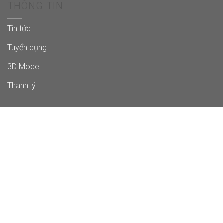
THÔNG TIN
Tin tức
Tuyển dụng
3D Model
Thanh lý