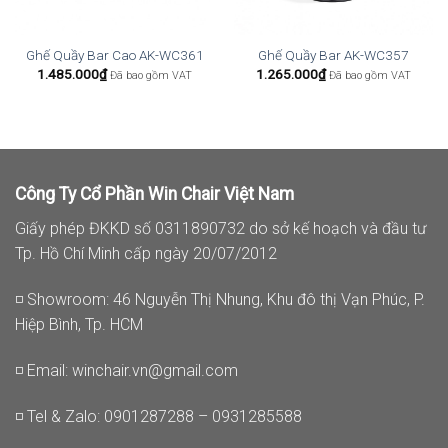
Ghế Quầy Bar Cao AK-WC361
Ghế Quầy Bar AK-WC357
1.485.000
₫
1.265.000
₫
Đã bao gồm VAT
Đã bao gồm VAT
Công Ty Cổ Phần Win Chair Việt Nam
Giấy phép ĐKKD số 0311890732 do sở kế hoạch và đầu tư
Tp. Hồ Chí Minh cấp ngày 20/07/2012
◽ Showroom: 46 Nguyễn Thị Nhung, Khu đô thị Vạn Phúc, P.
Hiệp Bình, Tp. HCM
◽ Email:
winchair.vn@gmail.com
◽ Tel & Zalo: 0901287288 – 0931285588