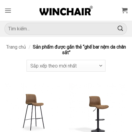
Bỏ
qua
nội
dung
Tìm
kiếm:
Trang chủ
/
Sản phẩm được gắn thẻ “ghế bar nệm da chân
sắt”