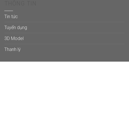
THÔNG TIN
Tin tức
Tuyển dụng
3D Model
Thanh lý