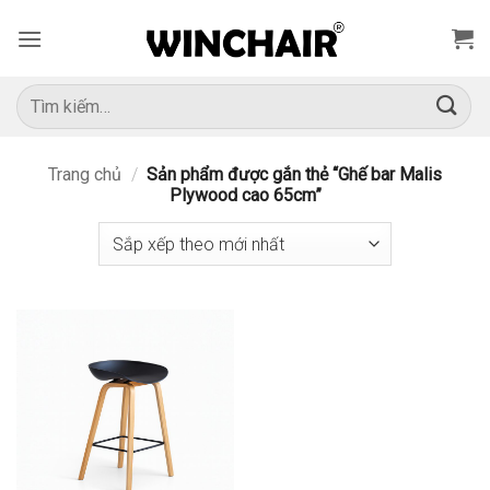
Bỏ
qua
nội
dung
Tìm
kiếm:
Trang chủ
/
Sản phẩm được gắn thẻ “Ghế bar Malis
Plywood cao 65cm”