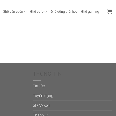
Ghế sân vườn
Ghế cafe
Ghế công thái học
Ghế gaming
THÔNG TIN
Tin tức
Tuyển dụng
3D Model
Thanh lý