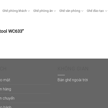
Ghế phòng khách
Ghế phòng ăn
Ghế văn phòng
Ghế đào tạo
tool WC633”
ÁCH
KHÔNG GIAN
ảo mật
Bàn ghế ngoài trời
án hàng
ận chuyển
ảo hành