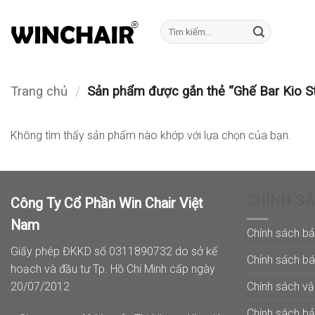
Bỏ
qua
Tìm
kiếm:
nội
dung
Trang chủ
/
Sản phẩm được gắn thẻ “Ghế Bar Kio S
Không tìm thấy sản phẩm nào khớp với lựa chọn của bạn.
CHÍNH S
Công Ty Cổ Phần Win Chair Việt
Nam
Chính sách b
Giấy phép ĐKKD số 0311890732 do sở kế
Chính sách b
hoạch và đầu tư Tp. Hồ Chí Minh cấp ngày
Chính sách v
20/07/2012
Chính sách b