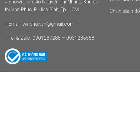
◽ Showroom: 46 Nguyễn Thị Nhung, Khu đô
thị Vạn Phúc, P. Hiệp Bình, Tp. HCM
Chính sách đổi
◽ Email:
winchair.vn@gmail.com
◽ Tel & Zalo: 0901287288 – 0931285588