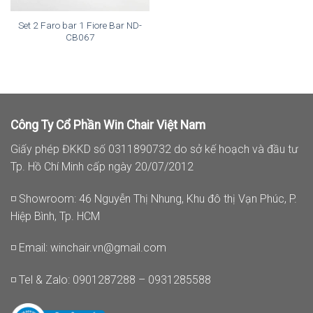
Set 2 Faro bar 1 Fiore Bar ND-
CB067
Công Ty Cổ Phần Win Chair Việt Nam
Giấy phép ĐKKD số 0311890732 do sở kế hoạch và đầu tư
Tp. Hồ Chí Minh cấp ngày 20/07/2012
◽ Showroom: 46 Nguyễn Thị Nhung, Khu đô thị Vạn Phúc, P.
Hiệp Bình, Tp. HCM
◽ Email:
winchair.vn@gmail.com
◽ Tel & Zalo: 0901287288 – 0931285588