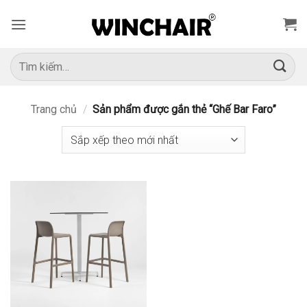
Bỏ
qua
nội
dung
Tìm
kiếm:
Trang chủ
/
Sản phẩm được gắn thẻ “Ghế Bar Faro”