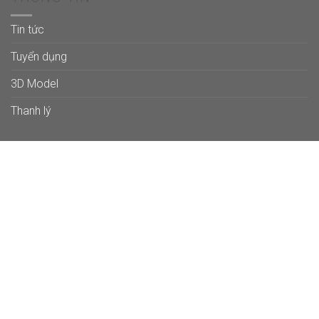
Tin tức
Tuyển dụng
3D Model
Thanh lý