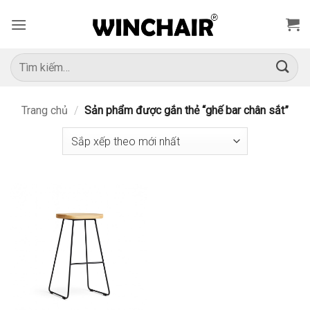
Bỏ
qua
nội
dung
Tìm
kiếm:
Trang chủ
/
Sản phẩm được gắn thẻ “ghế bar chân sắt”