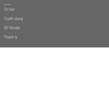
Tin tức
Tuyển dụng
3D Model
Thanh lý