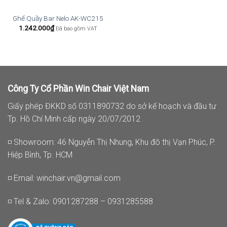
Ghế Quầy Bar Nelo AK-WC215
1.242.000
₫
Đã bao gồm VAT
Công Ty Cổ Phần Win Chair Việt Nam
Giấy phép ĐKKD số 0311890732 do sở kế hoạch và đầu tư
Tp. Hồ Chí Minh cấp ngày 20/07/2012
◽ Showroom: 46 Nguyễn Thị Nhung, Khu đô thị Vạn Phúc, P.
Hiệp Bình, Tp. HCM
◽ Email:
winchair.vn@gmail.com
◽ Tel & Zalo: 0901287288 – 0931285588