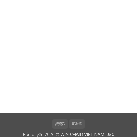
Cash
Bank
On
Transfer
Bản quyền 2026 ©
WIN CHAIR VIET NAM. JSC