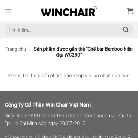
Bỏ
qua
nội
dung
Tìm
kiếm:
Trang chủ
/
Sản phẩm được gắn thẻ “Ghế bar Bamboo hiện
đại WC230”
Không tìm thấy sản phẩm nào khớp với lựa chọn của bạn.
Công Ty Cổ Phần Win Chair Việt Nam
Giấy phép ĐKKD số 0311890732 do sở kế hoạch và đầu tư
Tp. Hồ Chí Minh cấp ngày 20/07/2012
◽ Showroom: 46 Nguyễn Thị Nhung, Khu đô thị Vạn Phúc, P.