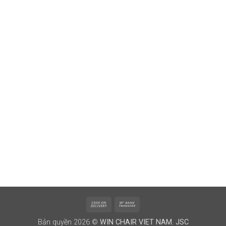
Cash
Bank
On
Transfer
Bản quyền 2026 ©
WIN CHAIR VIET NAM. JSC