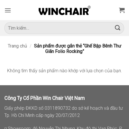
Bỏ
qua
nội
dung
Tìm
kiếm:
Trang chủ
/
Sản phẩm được gắn thẻ “Ghế Bập Bênh Thư
Giãn Folio Rocking”
Không tìm thấy sản phẩm nào khớp với lựa chọn của bạn.
Công Ty Cổ Phần Win Chair Việt Nam
Giấy phép ĐKKD số 0311890732 do sở kế hoạch và đầu tư
Tp. Hồ Chí Minh cấp ngày 20/07/2012
◽ Showroom: 46 Nguyễn Thị Nhung, Khu đô thị Vạn Phúc, P.