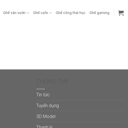
Ghế sân vườn
Ghế cafe
Ghế công thái học
Ghế gaming
THÔNG TIN
Tin tức
Tuyển dụng
3D Model
Thanh lý