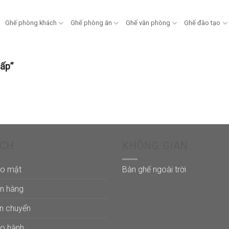
Ghế phòng khách
Ghế phòng ăn
Ghế văn phòng
Ghế đào tạo
ấp”
ÁCH
KHÔNG GIAN
ảo mật
Bàn ghế ngoài trời
án hàng
ận chuyển
ảo hành