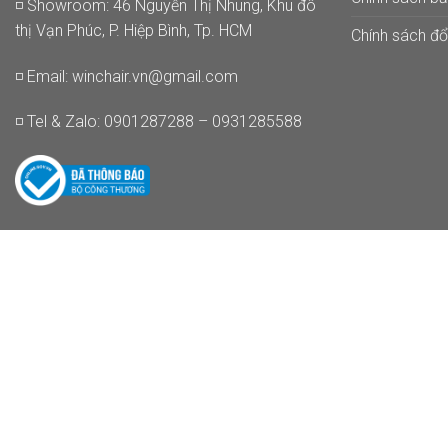
◽ Showroom: 46 Nguyễn Thị Nhung, Khu đô
thị Vạn Phúc, P. Hiệp Bình, Tp. HCM
Chính sách đổi
◽ Email:
winchair.vn@gmail.com
◽ Tel & Zalo: 0901287288 – 0931285588