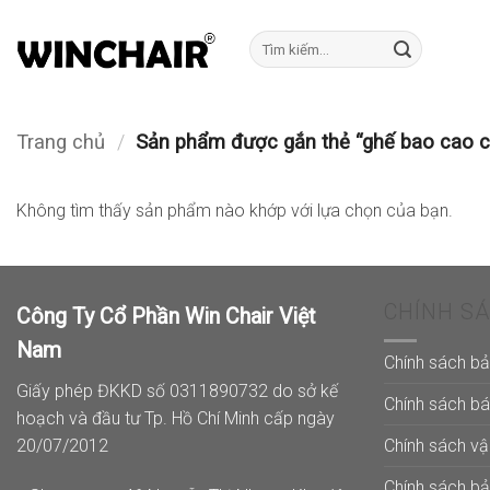
Bỏ
qua
Tìm
kiếm:
nội
dung
Trang chủ
/
Sản phẩm được gắn thẻ “ghế bao cao c
Không tìm thấy sản phẩm nào khớp với lựa chọn của bạn.
CHÍNH S
Công Ty Cổ Phần Win Chair Việt
Nam
Chính sách b
Giấy phép ĐKKD số 0311890732 do sở kế
Chính sách b
hoạch và đầu tư Tp. Hồ Chí Minh cấp ngày
Chính sách v
20/07/2012
Chính sách b