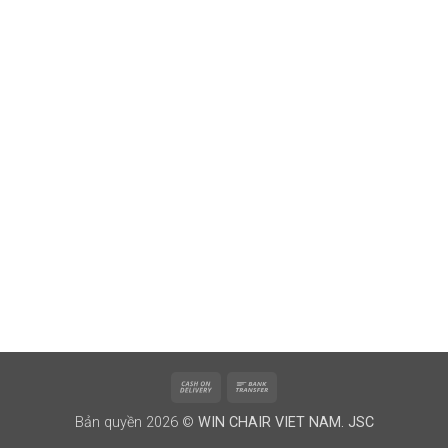
Cash
Bank
On
Transfer
Bản quyền 2026 ©
WIN CHAIR VIET NAM. JSC
Delivery