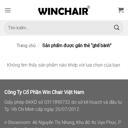
Bỏ
qua
nội
dung
Tìm
kiếm:
Trang chủ
/
Sản phẩm được gắn thẻ “ghế bành”
Không tìm thấy sản phẩm nào khớp với lựa chọn của bạn.
Công Ty Cổ Phần Win Chair Việt Nam
Giấy phép ĐKKD số 0311890732 do sở kế hoạch và đầu tư
Tp. Hồ Chí Minh cấp ngày 20/07/2012
◽ Showroom: 46 Nguyễn Thị Nhung, Khu đô thị Vạn Phúc, P.