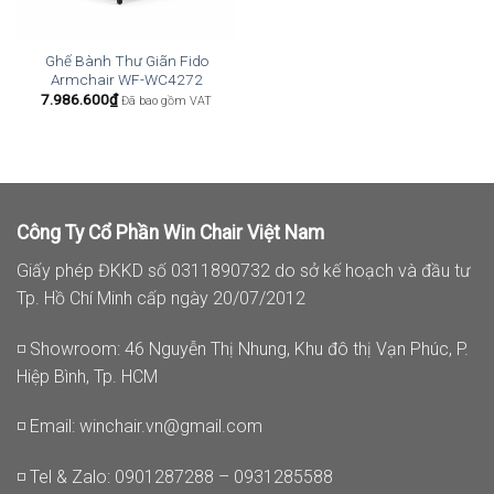
Ghế Bành Thư Giãn Fido
Armchair WF-WC4272
7.986.600
₫
Đã bao gồm VAT
Công Ty Cổ Phần Win Chair Việt Nam
Giấy phép ĐKKD số 0311890732 do sở kế hoạch và đầu tư
Tp. Hồ Chí Minh cấp ngày 20/07/2012
◽ Showroom: 46 Nguyễn Thị Nhung, Khu đô thị Vạn Phúc, P.
Hiệp Bình, Tp. HCM
◽ Email:
winchair.vn@gmail.com
◽ Tel & Zalo: 0901287288 – 0931285588