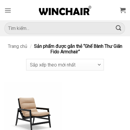
Bỏ
qua
nội
dung
Tìm
kiếm:
Trang chủ
/
Sản phẩm được gắn thẻ “Ghế Bành Thư Giãn
Fido Armchair”