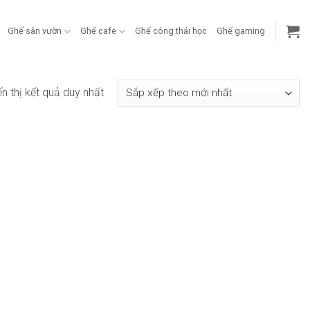
Ghế sân vườn
Ghế cafe
Ghế công thái học
Ghế gaming
ển thị kết quả duy nhất