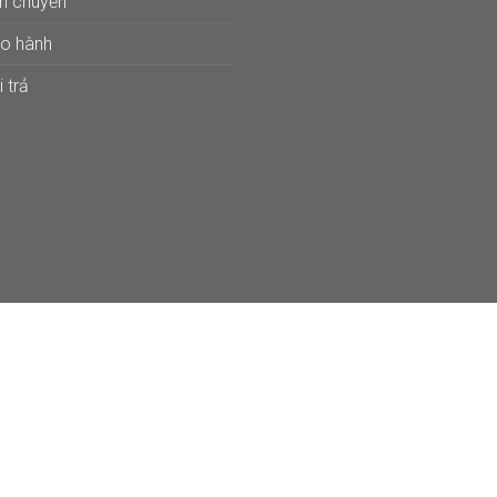
ận chuyển
ảo hành
 trả