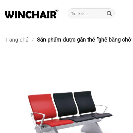
Bỏ
qua
Tìm
kiếm:
nội
dung
Trang chủ
/
Sản phẩm được gắn thẻ “ghế băng chờ 