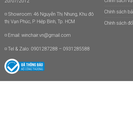
Chính sách v
20/07/2012
Chính sách b
◽ Showroom: 46 Nguyễn Thị Nhung, Khu đô
thị Vạn Phúc, P. Hiệp Bình, Tp. HCM
Chính sách đổi
◽ Email:
winchair.vn@gmail.com
◽ Tel & Zalo: 0901287288 – 0931285588