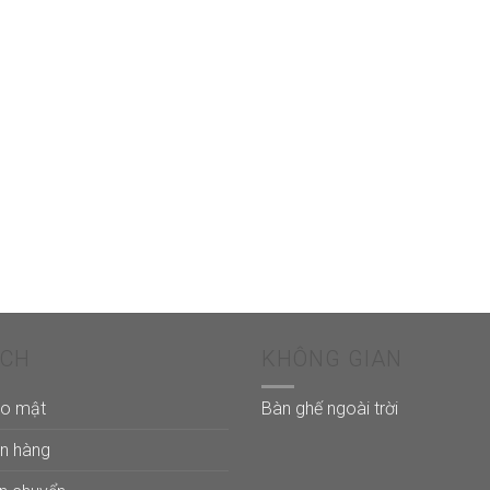
ÁCH
KHÔNG GIAN
ảo mật
Bàn ghế ngoài trời
án hàng