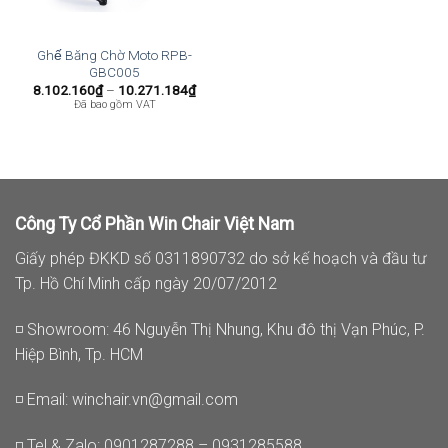
Ghế Băng Chờ Moto RPB-
GBC005
Khoảng
8.102.160
₫
–
10.271.184
₫
giá:
Đã bao gồm VAT
từ
8.102.160₫
đến
10.271.184₫
Công Ty Cổ Phần Win Chair Việt Nam
Giấy phép ĐKKD số 0311890732 do sở kế hoạch và đầu tư
Tp. Hồ Chí Minh cấp ngày 20/07/2012
◽ Showroom: 46 Nguyễn Thị Nhung, Khu đô thị Vạn Phúc, P.
Hiệp Bình, Tp. HCM
◽ Email:
winchair.vn@gmail.com
◽ Tel & Zalo: 0901287288 – 0931285588