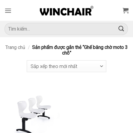
Bỏ
qua
nội
dung
Tìm
kiếm:
Trang chủ
/
Sản phẩm được gắn thẻ “Ghế băng chờ moto 3
chỗ”