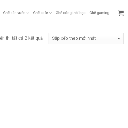
Ghế sân vườn
Ghế cafe
Ghế công thái học
Ghế gaming
Đã
ển thị tất cả 2 kết quả
sắp
xếp
theo
mới
nhất