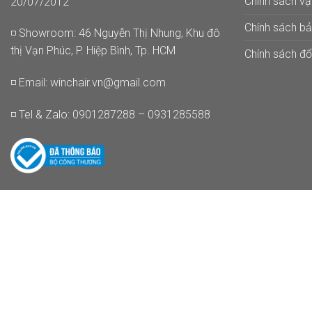
Chính sách v
20/07/2012
Chính sách b
◽ Showroom: 46 Nguyễn Thị Nhung, Khu đô
thị Vạn Phúc, P. Hiệp Bình, Tp. HCM
Chính sách đổi
◽ Email:
winchair.vn@gmail.com
◽ Tel & Zalo: 0901287288 – 0931285588