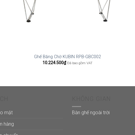
Ghế Băng Chờ KUBIN RPB-GBC002
10.224.500
₫
Đã bao gồm VAT
ÁCH
KHÔNG GIAN
ảo mật
Bàn ghế ngoài trời
án hàng