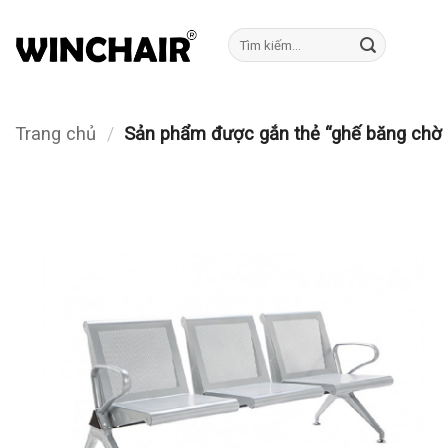
Bỏ
qua
Tìm
kiếm:
nội
dung
Trang chủ
/
Sản phẩm được gắn thẻ “ghế băng chờ 