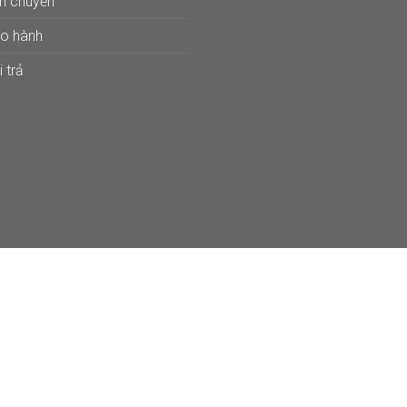
ận chuyển
ảo hành
 trả