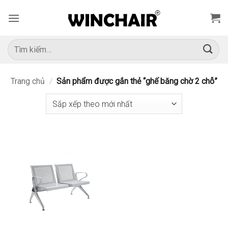
Bỏ
qua
nội
dung
Tìm
kiếm:
Trang chủ
/
Sản phẩm được gắn thẻ “ghế băng chờ 2 chỗ”