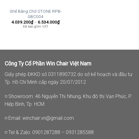
Ghế Băng Chờ STONE RPB-
GBC004
Khoảng
4.039.200
₫
–
6.534.000
₫
giá:
Đã bao gồm VAT
từ
4.039.200₫
đến
6.534.000₫
Công Ty Cổ Phần Win Chair Việt Nam
Giấy phép ĐKKD số 0311890732 do sở kế hoạch và đầu tư
Tp. Hồ Chí Minh cấp ngày 20/07/2012
◽ Showroom: 46 Nguyễn Thị Nhung, Khu đô thị Vạn Phúc, P.
Hiệp Bình, Tp. HCM
◽ Email:
winchair.vn@gmail.com
◽ Tel & Zalo: 0901287288 – 0931285588