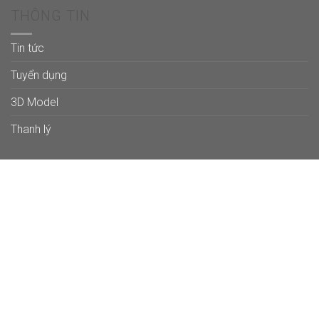
THÔNG TIN
Tin tức
Tuyển dụng
3D Model
Thanh lý