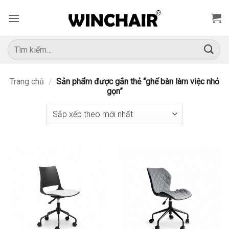
Bỏ
qua
nội
dung
Tìm
kiếm:
Trang chủ
/
Sản phẩm được gắn thẻ “ghế bàn làm việc nhỏ
gọn”