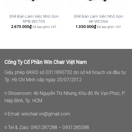
Ghế Bàn Làm Việc Nhỏ Gọn
Ghế Bàn Làm Việc Nhỏ Gọn
RPB-WC705
AK-WC264
2.673.000
₫
1.350.000
₫
Đã bao gồm VAT
Đã bao gồm VAT
Công Ty Cổ Phần Win Chair Việt Nam
Giấy phép ĐKKD số 0311890732 do sở kế hoạch và đầu tư
Tp. Hồ Chí Minh cấp ngày 20/07/2012
◽ Showroom: 46 Nguyễn Thị Nhung, Khu đô thị Vạn Phúc, P.
Hiệp Bình, Tp. HCM
◽ Email:
winchair.vn@gmail.com
◽ Tel & Zalo: 0901287288 – 0931285588