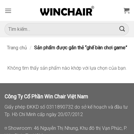
Bỏ
qua
nội
dung
Tìm
kiếm:
Trang chủ
/
Sản phẩm được gắn thẻ “ghế bàn chơi game”
Không tìm thấy sản phẩm nào khớp với lựa chọn của bạn.
Công Ty Cổ Phần Win Chair Việt Nam
Giấy phép ĐKKD số 0311890732 do sở kế hoạch và đầu tư
Tp. Hồ Chí Minh cấp ngày 20/07/2012
◽ Showroom: 46 Nguyễn Thị Nhung, Khu đô thị Vạn Phúc, P.