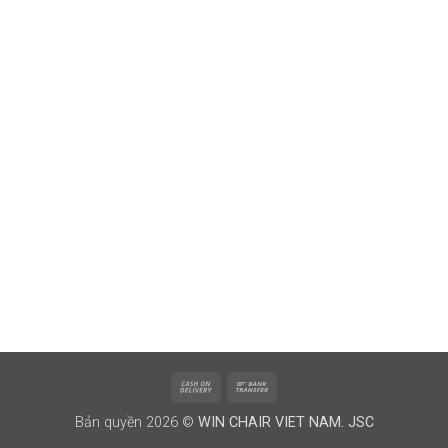
Cash
Bank
On
Transfer
Bản quyền 2026 ©
WIN CHAIR VIET NAM. JSC
Delivery