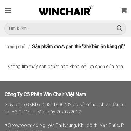
Bỏ
qua
nội
dung
Tìm
kiếm:
Trang chủ
/
Sản phẩm được gắn thẻ “Ghế bàn ăn bằng gỗ”
Không tìm thấy sản phẩm nào khớp với lựa chọn của bạn.
Công Ty Cổ Phần Win Chair Việt Nam
Giấy phép ĐKKD số 0311890732 do sở kế hoạch và đầu tư
Tp. Hồ Chí Minh cấp ngày 20/07/2012
◽ Showroom: 46 Nguyễn Thị Nhung, Khu đô thị Vạn Phúc, P.