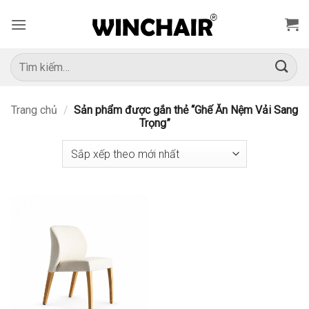
Bỏ
qua
nội
dung
Tìm
kiếm:
Trang chủ
/
Sản phẩm được gắn thẻ “Ghế Ăn Nệm Vải Sang
Trọng”