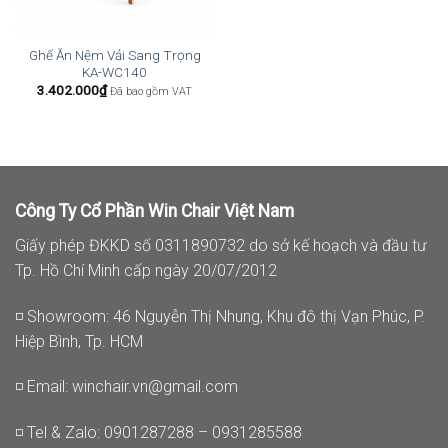
Ghế Ăn Nệm Vải Sang Trọng
KA-WC140
3.402.000
₫
Đã bao gồm VAT
Công Ty Cổ Phần Win Chair Việt Nam
Giấy phép ĐKKD số 0311890732 do sở kế hoạch và đầu tư
Tp. Hồ Chí Minh cấp ngày 20/07/2012
◽ Showroom: 46 Nguyễn Thị Nhung, Khu đô thị Vạn Phúc, P.
Hiệp Bình, Tp. HCM
◽ Email:
winchair.vn@gmail.com
◽ Tel & Zalo: 0901287288 – 0931285588