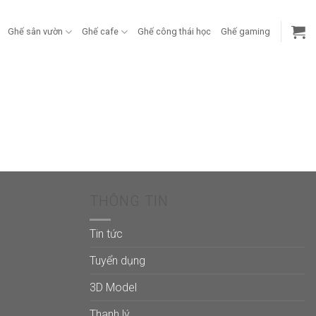
Ghế sân vườn
Ghế cafe
Ghế công thái học
Ghế gaming
THÔNG TIN
Tin tức
Tuyển dụng
3D Model
Thanh lý