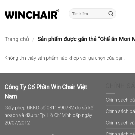
Bỏ
qua
Tìm
kiếm:
nội
dung
Trang chủ
/
Sản phẩm được gắn thẻ “Ghế ăn Mori
Không tìm thấy sản phẩm nào khớp với lựa chọn của bạn.
CHÍNH S
Công Ty Cổ Phần Win Chair Việt
Nam
Chính sách b
Giấy phép ĐKKD số 0311890732 do sở kế
Chính sách b
hoạch và đầu tư Tp. Hồ Chí Minh cấp ngày
Chính sách v
20/07/2012
Chính sách b