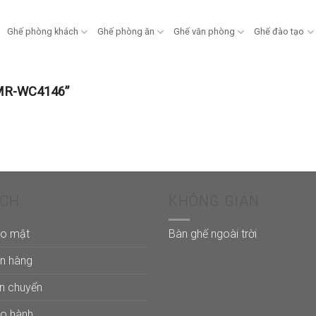
Ghế phòng khách
Ghế phòng ăn
Ghế văn phòng
Ghế đào tạo
 MR-WC4146”
ÁCH
KHÔNG GIAN
ảo mật
Bàn ghế ngoài trời
án hàng
ận chuyển
ảo hành