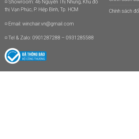
◽ Showroom: 46 Nguyễn Thị Nhung, Khu đô
thị Vạn Phúc, P. Hiệp Bình, Tp. HCM
Chính sách đổi
◽ Email:
winchair.vn@gmail.com
◽ Tel & Zalo: 0901287288 – 0931285588