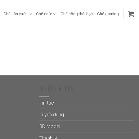
Ghế sân vườn
Ghế cafe
Ghế công thái học
Ghế gaming
THÔNG TIN
Tin tức
Tuyển dụng
3D Model
Thanh lý