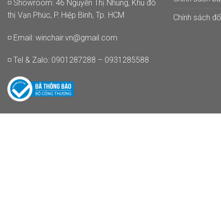
◽ Showroom: 46 Nguyễn Thị Nhung, Khu đô
thị Vạn Phúc, P. Hiệp Bình, Tp. HCM
Chính sách đổi
◽ Email:
winchair.vn@gmail.com
◽ Tel & Zalo: 0901287288 – 0931285588