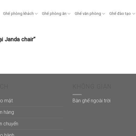
Ghế phòng khách
Ghế phòng ăn
Ghế văn phòng
Ghế đào tạo
i Janda chair”
ÁCH
KHÔNG GIAN
ảo mật
Bàn ghế ngoài trời
án hàng
ận chuyển
ảo hành