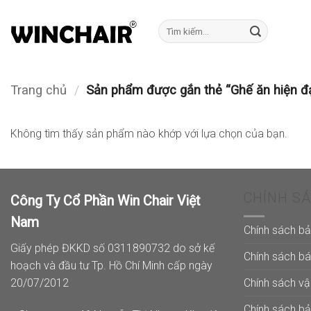
Bỏ
qua
Tìm
kiếm:
nội
dung
Trang chủ
/
Sản phẩm được gắn thẻ “Ghế ăn hiện đạ
Không tìm thấy sản phẩm nào khớp với lựa chọn của bạn.
CHÍNH S
Công Ty Cổ Phần Win Chair Việt
Nam
Chính sách b
Giấy phép ĐKKD số 0311890732 do sở kế
Chính sách b
hoạch và đầu tư Tp. Hồ Chí Minh cấp ngày
Chính sách v
20/07/2012
Chính sách b