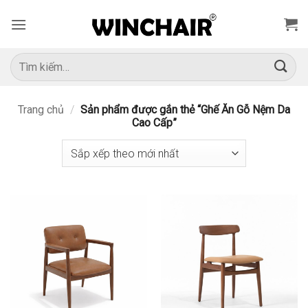
Bỏ
qua
nội
dung
Tìm
kiếm:
Trang chủ
/
Sản phẩm được gắn thẻ “Ghế Ăn Gỗ Nệm Da
Cao Cấp”