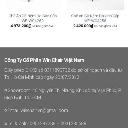
Ghế Ăn Gỗ Nệm Da Cao Cấp
Ghế Ăn Gỗ Nệm Da Cao Cấp
WF-WC4260
WF-WC4258
4.973.200
₫
2.420.000
₫
Đã bao gồm VAT
Đã bao gồm VAT
Công Ty Cổ Phần Win Chair Việt Nam
Giấy phép ĐKKD số 0311890732 do sở kế hoạch và đầu tư
Tp. Hồ Chí Minh cấp ngày 20/07/2012
◽ Showroom: 46 Nguyễn Thị Nhung, Khu đô thị Vạn Phúc, P.
Hiệp Bình, Tp. HCM
◽ Email:
winchair.vn@gmail.com
◽ Tel & Zalo: 0901287288 – 0931285588