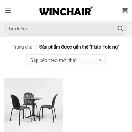
Bỏ
qua
nội
dung
Tìm
kiếm:
Trang chủ
/
Sản phẩm được gắn thẻ “Flute Folding”