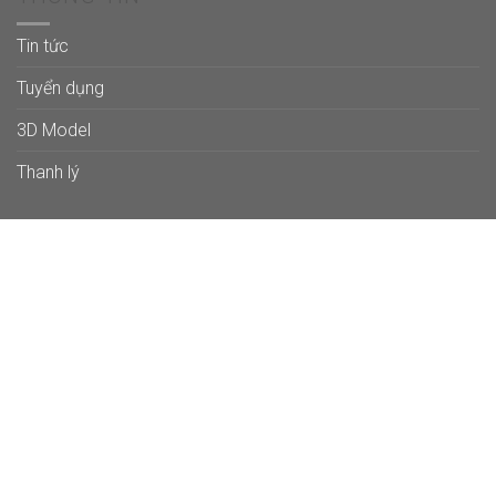
Tin tức
Tuyển dụng
3D Model
Thanh lý