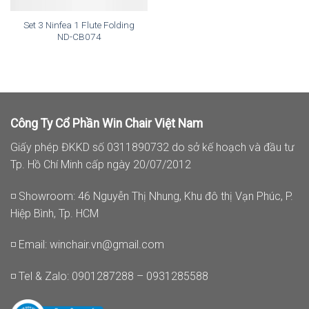
Set 3 Ninfea 1 Flute Folding
ND-CB074
Công Ty Cổ Phần Win Chair Việt Nam
Giấy phép ĐKKD số 0311890732 do sở kế hoạch và đầu tư
Tp. Hồ Chí Minh cấp ngày 20/07/2012
◽ Showroom: 46 Nguyễn Thị Nhung, Khu đô thị Vạn Phúc, P.
Hiệp Bình, Tp. HCM
◽ Email:
winchair.vn@gmail.com
◽ Tel & Zalo: 0901287288 – 0931285588