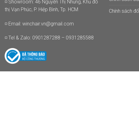
◽ Showroom: 46 Nguyễn Thị Nhung, Khu đô
thị Vạn Phúc, P. Hiệp Bình, Tp. HCM
Chính sách đổi
◽ Email:
winchair.vn@gmail.com
◽ Tel & Zalo: 0901287288 – 0931285588