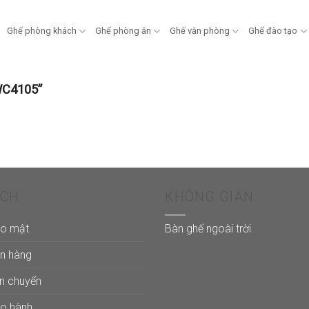
Ghế phòng khách
Ghế phòng ăn
Ghế văn phòng
Ghế đào tạo
WC4105”
ÁCH
KHÔNG GIAN
ảo mật
Bàn ghế ngoài trời
án hàng
ận chuyển
ảo hành