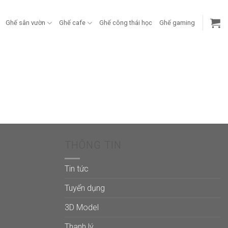
Ghế sân vườn
Ghế cafe
Ghế công thái học
Ghế gaming
THÔNG TIN
Tin tức
Tuyển dụng
3D Model
Thanh lý