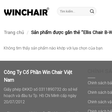
Bỏ
qua
Tìm
kiếm:
nội
dung
Trang chủ
/
Sản phẩm được gắn thẻ “Ellis Chair B-
Không tìm thấy sản phẩm nào khớp với lựa chọn của bạn.
CHÍNH S
Công Ty Cổ Phần Win Chair Việt
Nam
Chính sách b
Giấy phép ĐKKD số 0311890732 do sở kế
Chính sách b
hoạch và đầu tư Tp. Hồ Chí Minh cấp ngày
Chính sách v
20/07/2012
Chính sách b