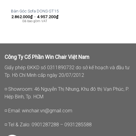
Bàn Góc Sofa DONS-ST15
Khoảng
2.862.000
₫
–
4.957.200
₫
giá:
Đã bao gồm VAT
từ
2.862.000₫
đến
4.957.200₫
Công Ty Cổ Phần Win Chair Việt Nam
Giấy phép ĐKKD số 0311890732 do sở kế hoạch và đầu tư
Tp. Hồ Chí Minh cấp ngày 20/07/2012
◽ Showroom: 46 Nguyễn Thị Nhung, Khu đô thị Vạn Phúc, P.
Hiệp Bình, Tp. HCM
◽ Email:
winchair.vn@gmail.com
◽ Tel & Zalo: 0901287288 – 0931285588