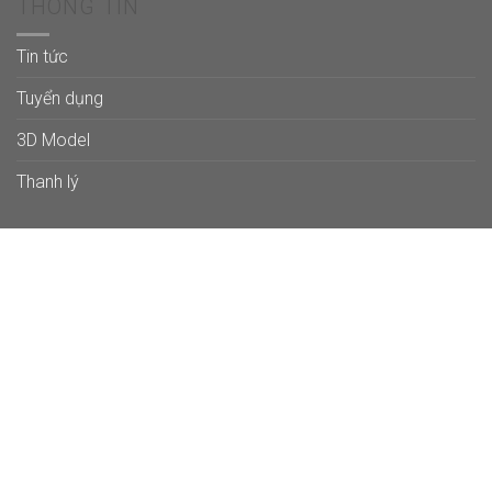
THÔNG TIN
Tin tức
Tuyển dụng
3D Model
Thanh lý