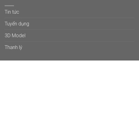
Tin tức
Tuyển dụng
3D Model
Thanh lý