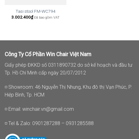
Tasi stool FM-WC794
3.002.400
₫
Đã bao gồm VAT
Công Ty Cổ Phần Win Chair Việt Nam
Giấy phép ĐKKD số 0311890732 do sở kế hoạch và đầu tư
Tp. Hồ Chí Minh cấp ngày 20/07/2012
◽ Showroom: 46 Nguyễn Thị Nhung, Khu đô thị Vạn Phúc, P.
Hiệp Bình, Tp. HCM
◽ Email:
winchair.vn@gmail.com
◽ Tel & Zalo: 0901287288 – 0931285588