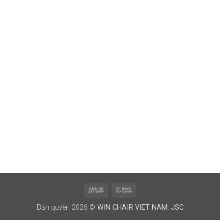
Cash
Bank
On
Transfer
Bản quyền 2026 ©
WIN CHAIR VIET NAM. JSC
Delivery