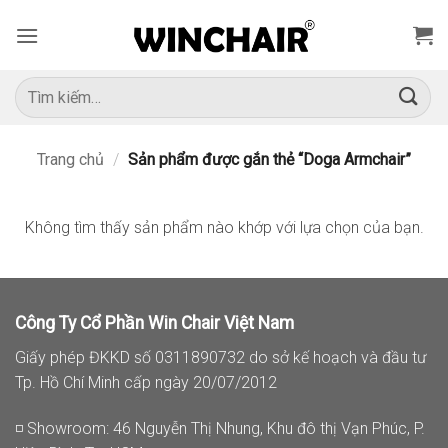
Bỏ
qua
nội
dung
Tìm
kiếm:
Trang chủ
/
Sản phẩm được gắn thẻ “Doga Armchair”
Không tìm thấy sản phẩm nào khớp với lựa chọn của bạn.
Công Ty Cổ Phần Win Chair Việt Nam
Giấy phép ĐKKD số 0311890732 do sở kế hoạch và đầu tư
Tp. Hồ Chí Minh cấp ngày 20/07/2012
◽ Showroom: 46 Nguyễn Thị Nhung, Khu đô thị Vạn Phúc, P.