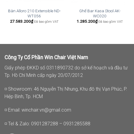
Bàn Alloro 210 Extensible ND-
Ghế Bar Kasa Stool AK-
WT056
WC020
27.583.200
₫
1.285.200
₫
Đã bao gồm VAT
Đã bao gồm VAT
Công Ty Cổ Phần Win Chair Việt Nam
Giấy phép ĐKKD số 0311890732 do sở kế hoạch và đầu tư
Tp. Hồ Chí Minh cấp ngày 20/07/2012
◽ Showroom: 46 Nguyễn Thị Nhung, Khu đô thị Vạn Phúc, P.
Hiệp Bình, Tp. HCM
◽ Email:
winchair.vn@gmail.com
◽ Tel & Zalo: 0901287288 – 0931285588