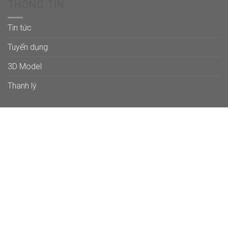
THÔNG TIN
Tin tức
Tuyển dụng
3D Model
Thanh lý