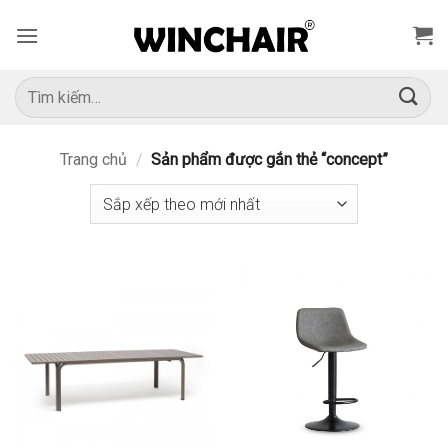
Bỏ
qua
nội
dung
Tìm
kiếm:
Trang chủ
/
Sản phẩm được gắn thẻ “concept”