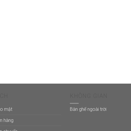
ÁCH
KHÔNG GIAN
ảo mật
Bàn ghế ngoài trời
án hàng