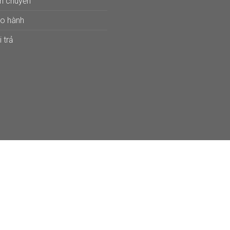
ận chuyển
ảo hành
 trả