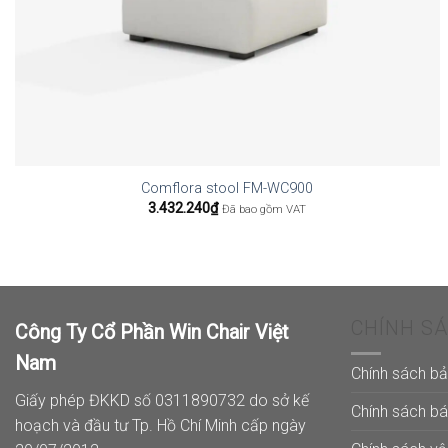
Comflora stool FM-WC900
3.432.240
₫
Đã bao gồm VAT
CHÍNH S
Công Ty Cổ Phần Win Chair Việt
Nam
Chính sách b
Giấy phép ĐKKD số 0311890732 do sở kế
Chính sách b
hoạch và đầu tư Tp. Hồ Chí Minh cấp ngày