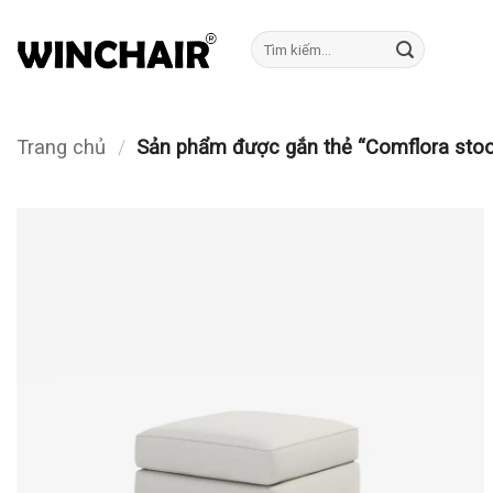
Bỏ
qua
Tìm
kiếm:
nội
dung
Trang chủ
/
Sản phẩm được gắn thẻ “Comflora sto