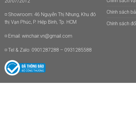
Chính sách v
20/07/2012
Chính sách b
◽ Showroom: 46 Nguyễn Thị Nhung, Khu đô
thị Vạn Phúc, P. Hiệp Bình, Tp. HCM
Chính sách đổi
◽ Email:
winchair.vn@gmail.com
◽ Tel & Zalo: 0901287288 – 0931285588