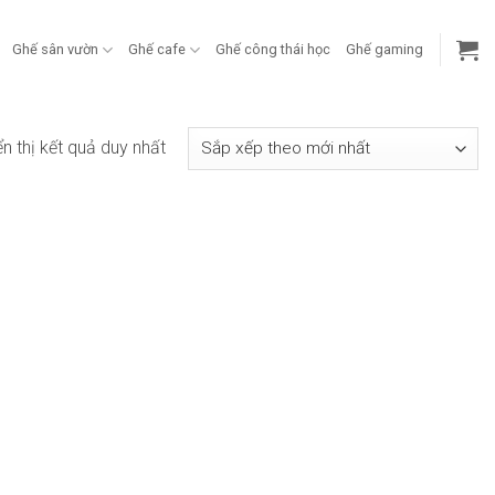
Ghế sân vườn
Ghế cafe
Ghế công thái học
Ghế gaming
ển thị kết quả duy nhất