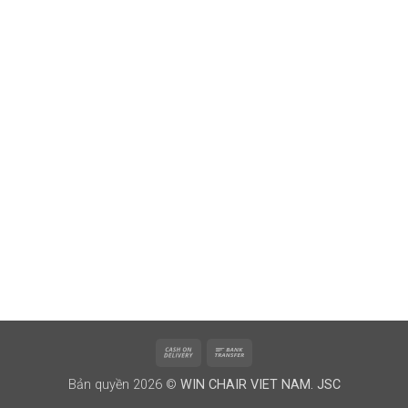
Cash
Bank
On
Transfer
Bản quyền 2026 ©
WIN CHAIR VIET NAM. JSC
Delivery