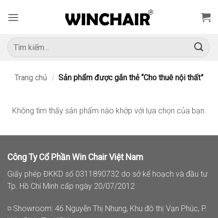
Bỏ
qua
nội
dung
Tìm
kiếm:
Trang chủ
/
Sản phẩm được gắn thẻ “Cho thuê nội thất”
Không tìm thấy sản phẩm nào khớp với lựa chọn của bạn.
Công Ty Cổ Phần Win Chair Việt Nam
Giấy phép ĐKKD số 0311890732 do sở kế hoạch và đầu tư
Tp. Hồ Chí Minh cấp ngày 20/07/2012
◽ Showroom: 46 Nguyễn Thị Nhung, Khu đô thị Vạn Phúc, P.