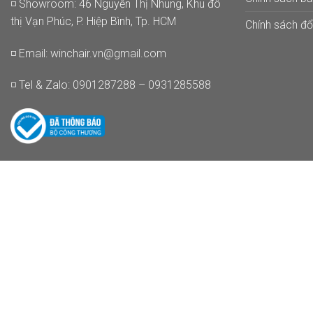
◽ Showroom: 46 Nguyễn Thị Nhung, Khu đô
thị Vạn Phúc, P. Hiệp Bình, Tp. HCM
Chính sách đổi
◽ Email:
winchair.vn@gmail.com
◽ Tel & Zalo: 0901287288 – 0931285588