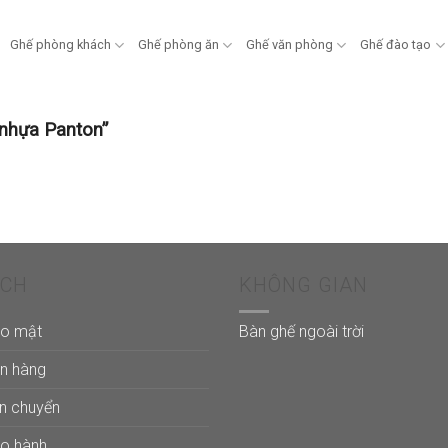
Ghế phòng khách
Ghế phòng ăn
Ghế văn phòng
Ghế đào tạo
nhựa Panton”
ÁCH
KHÔNG GIAN
ảo mật
Bàn ghế ngoài trời
án hàng
ận chuyển
ảo hành