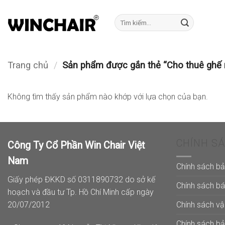
Bỏ
qua
Tìm
kiếm:
nội
dung
Trang chủ
/
Sản phẩm được gắn thẻ “Cho thuê ghế 
Không tìm thấy sản phẩm nào khớp với lựa chọn của bạn.
CHÍNH S
Công Ty Cổ Phần Win Chair Việt
Nam
Chính sách b
Giấy phép ĐKKD số 0311890732 do sở kế
Chính sách b
hoạch và đầu tư Tp. Hồ Chí Minh cấp ngày
Chính sách v
20/07/2012
Chính sách b