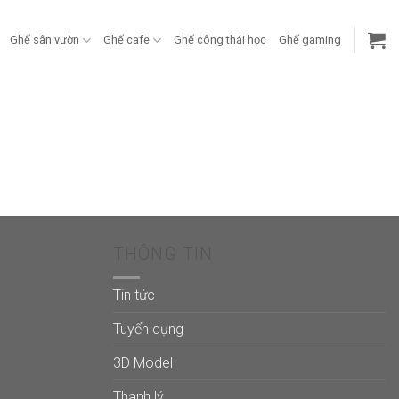
Ghế sân vườn
Ghế cafe
Ghế công thái học
Ghế gaming
THÔNG TIN
Tin tức
Tuyển dụng
3D Model
Thanh lý