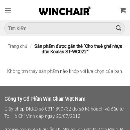
Bỏ
qua
nội
dung
Tìm
kiếm:
Trang chủ
/
Sản phẩm được gắn thẻ “Cho thuê ghế nhựa
đúc Koalas ST-WC022”
Không tìm thấy sản phẩm nào khớp với lựa chọn của bạn.
Công Ty Cổ Phần Win Chair Việt Nam
Giấy phép ĐKKD số 0311890732 do sở kế hoạch và đầu tư
Tp. Hồ Chí Minh cấp ngày 20/07/2012
◽ Showroom: 46 Nguyễn Thị Nhung, Khu đô thị Vạn Phúc, P.