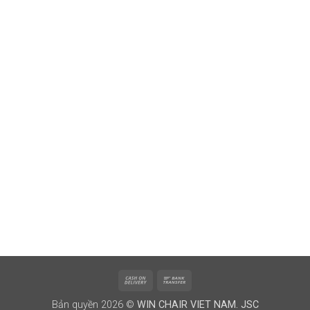
Cash
Bank
On
Transfer
Bản quyền 2026 ©
WIN CHAIR VIET NAM. JSC