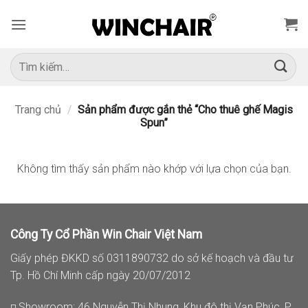
Bỏ
qua
nội
dung
Tìm
kiếm:
Trang chủ
/
Sản phẩm được gắn thẻ “Cho thuê ghế Magis
Spun”
Không tìm thấy sản phẩm nào khớp với lựa chọn của bạn.
Công Ty Cổ Phần Win Chair Việt Nam
Giấy phép ĐKKD số 0311890732 do sở kế hoạch và đầu tư
Tp. Hồ Chí Minh cấp ngày 20/07/2012
◽ Showroom: 46 Nguyễn Thị Nhung, Khu đô thị Vạn Phúc, P.