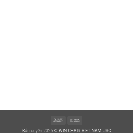
Cash
Bank
On
Transfer
Bản quyền 2026 ©
WIN CHAIR VIET NAM. JSC