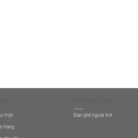
ÁCH
KHÔNG GIAN
ảo mật
Bàn ghế ngoài trời
án hàng