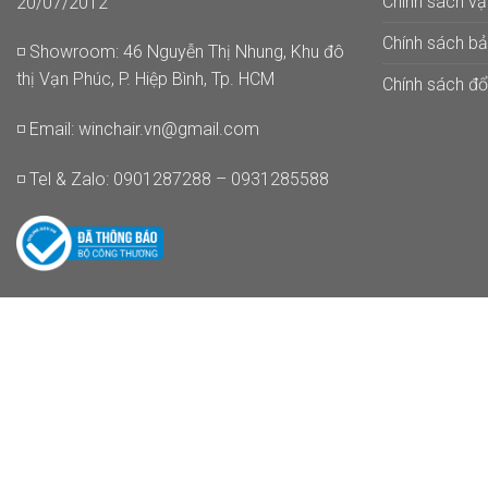
Chính sách v
20/07/2012
Chính sách b
◽ Showroom: 46 Nguyễn Thị Nhung, Khu đô
thị Vạn Phúc, P. Hiệp Bình, Tp. HCM
Chính sách đổi
◽ Email:
winchair.vn@gmail.com
◽ Tel & Zalo: 0901287288 – 0931285588