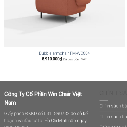
Bubble armchair FM-WC804
8.910.000
₫
Đã bao gồm VAT
CHÍNH S
Công Ty Cổ Phần Win Chair Việt
Nam
Chính sách b
Giấy phép ĐKKD số 0311890732 do sở kế
Chính sách b
hoạch và đầu tư Tp. Hồ Chí Minh cấp ngày