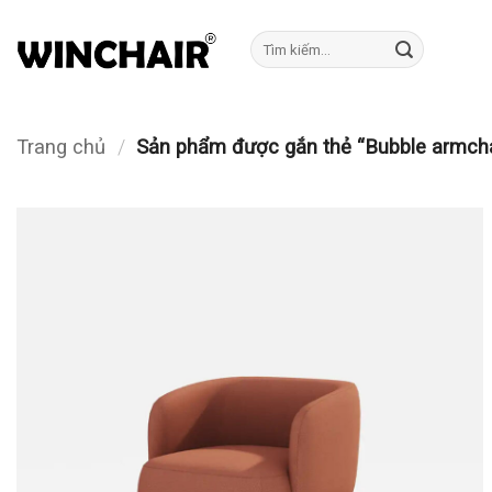
Bỏ
qua
Tìm
kiếm:
nội
dung
Trang chủ
/
Sản phẩm được gắn thẻ “Bubble armch