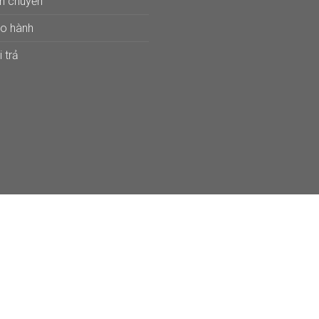
ận chuyển
ảo hành
 trả