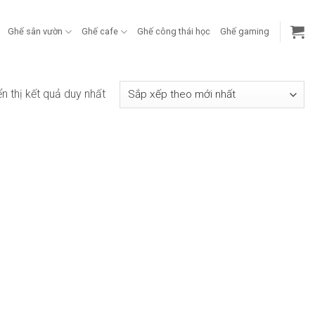
Ghế sân vườn
Ghế cafe
Ghế công thái học
Ghế gaming
ển thị kết quả duy nhất