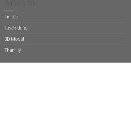
THÔNG TIN
Tin tức
Tuyển dụng
3D Model
Thanh lý