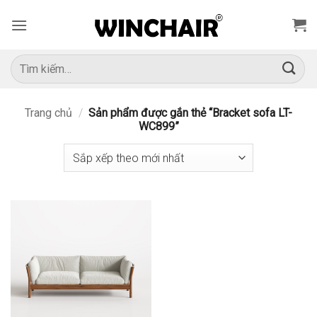
Bỏ
qua
nội
dung
Tìm
kiếm:
Trang chủ
/
Sản phẩm được gắn thẻ “Bracket sofa LT-
WC899”