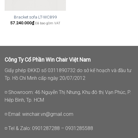
Bracket sofa LT-WC899
57.240.000
₫
Đã bao gồm VAT
Công Ty Cổ Phần Win Chair Việt Nam
Giấy phép ĐKKD số 0311890732 do sở kế hoạch và đầu tư
Tp. Hồ Chí Minh cấp ngày 20/07/2012
◽ Showroom: 46 Nguyễn Thị Nhung, Khu đô thị Vạn Phúc, P.
Hiệp Bình, Tp. HCM
◽ Email:
winchair.vn@gmail.com
◽ Tel & Zalo: 0901287288 – 0931285588