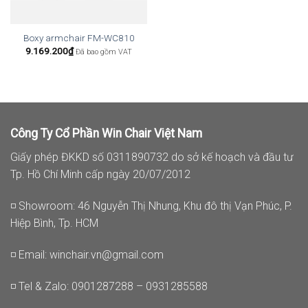
Boxy armchair FM-WC810
9.169.200
₫
Đã bao gồm VAT
Công Ty Cổ Phần Win Chair Việt Nam
Giấy phép ĐKKD số 0311890732 do sở kế hoạch và đầu tư
Tp. Hồ Chí Minh cấp ngày 20/07/2012
◽ Showroom: 46 Nguyễn Thị Nhung, Khu đô thị Vạn Phúc, P.
Hiệp Bình, Tp. HCM
◽ Email:
winchair.vn@gmail.com
◽ Tel & Zalo: 0901287288 – 0931285588