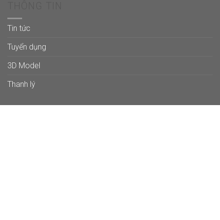
THÔNG TIN
Tin tức
Tuyển dụng
3D Model
Thanh lý