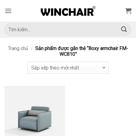
Bỏ
qua
nội
dung
Tìm
kiếm:
Trang chủ
/
Sản phẩm được gắn thẻ “Boxy armchair FM-
WC810”