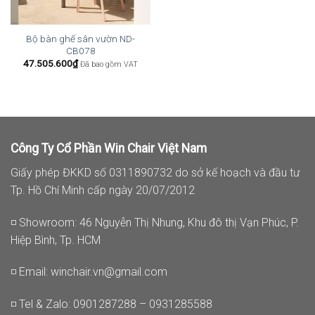
Bộ bàn ghế sân vườn ND-
CB078
47.505.600
₫
Đã bao gồm VAT
Công Ty Cổ Phần Win Chair Việt Nam
Giấy phép ĐKKD số 0311890732 do sở kế hoạch và đầu tư
Tp. Hồ Chí Minh cấp ngày 20/07/2012
◽ Showroom: 46 Nguyễn Thị Nhung, Khu đô thị Vạn Phúc, P.
Hiệp Bình, Tp. HCM
◽ Email:
winchair.vn@gmail.com
◽ Tel & Zalo: 0901287288 – 0931285588