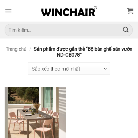
Bỏ
qua
nội
dung
Tìm
kiếm:
Trang chủ
/
Sản phẩm được gắn thẻ “Bộ bàn ghế sân vườn
ND-CB078”